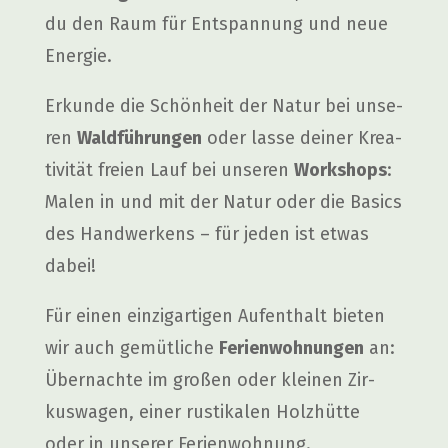
du den Raum für Ent­span­nung und neue
Ener­gie.
Erkun­de die Schön­heit der Natur bei unse­
ren
Wald­füh­run­gen
oder las­se dei­ner Krea­
ti­vi­tät frei­en Lauf bei unse­ren
Work­shops
:
Malen in und mit der Natur oder die Basics
des Hand­wer­kens – für jeden ist etwas
dabei!
Für einen ein­zig­ar­ti­gen Auf­ent­halt bie­ten
wir auch gemüt­li­che
Feri­en­woh­nun­gen
an:
Über­nach­te im gro­ßen oder klei­nen Zir­
kus­wa­gen, einer rus­ti­ka­len Holz­hüt­te
oder in unse­rer Feri­en­woh­nung.