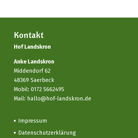
Kon­takt
Hof Lands­kron
Anke Lands­kron
Mid­den­dorf 62
48369 Saer­beck
Mobil:
0172 5662495
Mail:
hallo@hof-landskron.de
Impres­sum
Daten­schutz­er­klä­rung