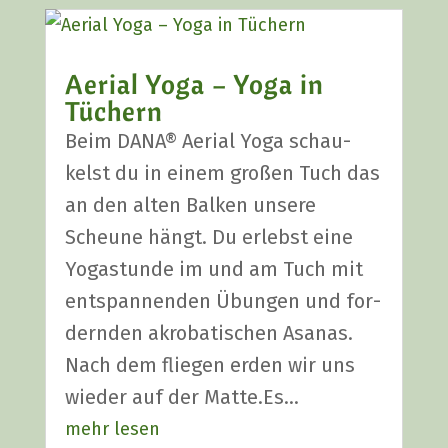
Aeri­al Yoga – Yoga in
Tüchern
Beim DANA® Aeri­al Yoga schau­
kelst du in einem gro­ßen Tuch das
an den alten Bal­ken unse­re
Scheu­ne hängt. Du erlebst eine
Yoga­stun­de im und am Tuch mit
ent­span­nen­den Übun­gen und for­
dern­den akro­ba­ti­schen Asa­nas.
Nach dem flie­gen erden wir uns
wie­der auf der Matte.Es…
mehr lesen