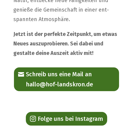
Natur, ent­de­cke neue Fähig­kei­ten und
genie­ße die Gemein­schaft in einer ent­
spann­ten Atmo­sphä­re.
Jetzt ist der per­fek­te Zeit­punkt, um etwas
Neu­es aus­zu­pro­bie­ren. Sei dabei und
gestal­te dei­ne Aus­zeit aktiv mit!
Schreib uns eine Mail an
hallo@hof-landskron.de
Fol­ge uns bei Insta­gram