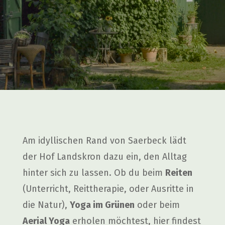
Am idyl­li­schen Rand von Saer­beck lädt
der Hof Lands­kron dazu ein, den All­tag
hin­ter sich zu las­sen. Ob du beim
Rei­ten
(Unter­richt, Reit­the­ra­pie, oder Aus­rit­te in
die Natur),
Yoga im Grü­nen
oder beim
Aeri­al Yoga
erho­len möch­test, hier fin­dest