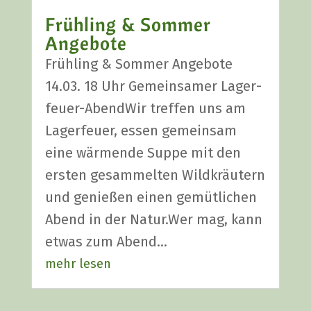
Früh­ling & Som­mer
Ange­bo­te
Früh­ling & Som­mer Ange­bo­te
14.03. 18 Uhr Gemein­sa­mer Lager­
feu­er-Abend­Wir tref­fen uns am
Lager­feu­er, essen gemein­sam
eine wär­men­de Sup­pe mit den
ers­ten gesam­mel­ten Wild­kräu­tern
und genie­ßen einen gemüt­li­chen
Abend in der Natur.Wer mag, kann
etwas zum Abend…
mehr lesen