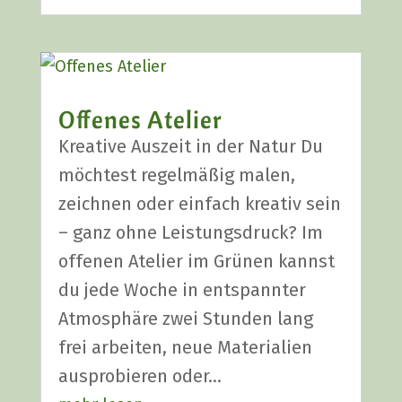
Offe­nes Ate­lier
Krea­ti­ve Aus­zeit in der Natur Du
möch­test regel­mä­ßig malen,
zeich­nen oder ein­fach krea­tiv sein
– ganz ohne Leis­tungs­druck? Im
offe­nen Ate­lier im Grü­nen kannst
du jede Woche in ent­spann­ter
Atmo­sphä­re zwei Stun­den lang
frei arbei­ten, neue Mate­ria­li­en
aus­pro­bie­ren oder…