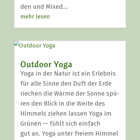
den und Mixed…
mehr lesen
Out­door Yoga
Yoga in der Natur ist ein Erleb­nis
für alle Sin­ne den Duft der Erde
rie­chen die Wär­me der Son­ne spü­
ren den Blick in die Wei­te des
Him­mels zie­hen las­sen Yoga im
Grü­nen — fühlt sich ein­fach
gut an. Yoga unter frei­em Him­mel