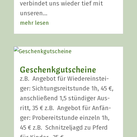
ver­bin­det uns wie­der tief mit
unse­ren…
mehr lesen
Geschenk­gut­schei­ne
z.B. Ange­bot für Wie­der­ein­stei­
ger: Sich­tungs­reit­stun­de 1h, 45 €,
anschlie­ßend 1,5 stün­di­ger Aus­
ritt, 35 € z.B. Ange­bot für Anfän­
ger: Pro­be­reit­stun­de ein­zeln 1h,
45 € z.B. Schnit­zel­jagd zu Pferd