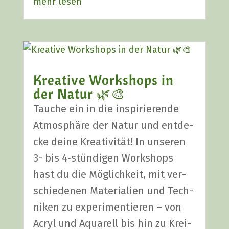
mehr lesen
Krea­ti­ve Work­shops in
der Natur 🌿🎨
Tau­che ein in die inspi­rie­ren­de
Atmo­sphä­re der Natur und ent­de­
cke dei­ne Krea­ti­vi­tät! In unse­ren
3- bis 4‑stündigen Work­shops
hast du die Mög­lich­keit, mit ver­
schie­de­nen Mate­ria­li­en und Tech­
ni­ken zu expe­ri­men­tie­ren – von
Acryl und Aqua­rell bis hin zu Krei­