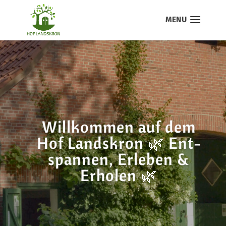
Will­kom­men auf dem
Hof Lands­kron 🌿 Ent­
span­nen, Erle­ben &
Erho­len 🌿