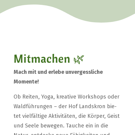
Mit­ma­chen 🌿
Mach mit und erle­be unver­gess­li­che
Momen­te!
Ob Rei­ten, Yoga, krea­ti­ve Work­shops oder
Wald­füh­run­gen – der Hof Lands­kron bie­
tet viel­fäl­ti­ge Akti­vi­tä­ten, die Kör­per, Geist
und See­le bewe­gen. Tau­che ein in die