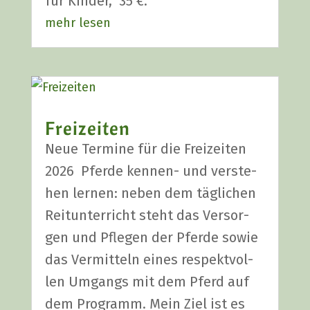
für Kin­der, 35 €.
mehr lesen
Frei­zei­ten
Neue Ter­mi­ne für die Frei­zei­ten
2026 Pfer­de ken­nen- und ver­ste­
hen ler­nen: neben dem täg­li­chen
Reit­un­ter­richt steht das Ver­sor­
gen und Pfle­gen der Pfer­de sowie
das Ver­mit­teln eines respekt­vol­
len Umgangs mit dem Pferd auf
dem Pro­gramm. Mein Ziel ist es