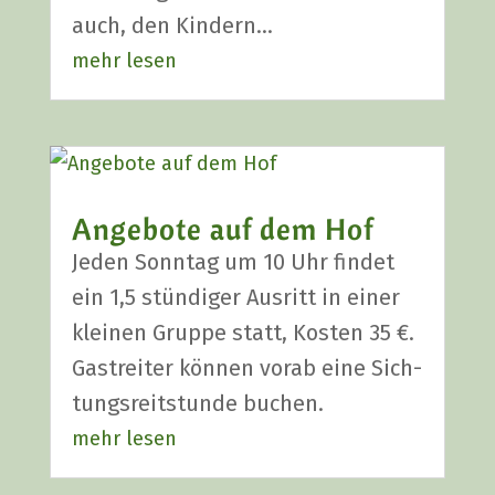
auch, den Kin­dern…
mehr lesen
Ange­bo­te auf dem Hof
Jeden Sonn­tag um 10 Uhr fin­det
ein 1,5 stün­di­ger Aus­ritt in einer
klei­nen Grup­pe statt, Kos­ten 35 €.
Gastrei­ter kön­nen vor­ab eine Sich­
tungs­reit­stun­de buchen.
mehr lesen