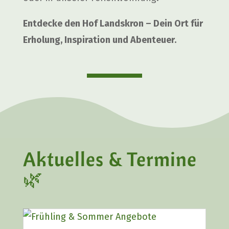
Ent­de­cke den Hof Lands­kron – Dein Ort für
Erho­lung, Inspi­ra­ti­on und Aben­teu­er.
Aktu­el­les & Ter­mi­ne
🌿